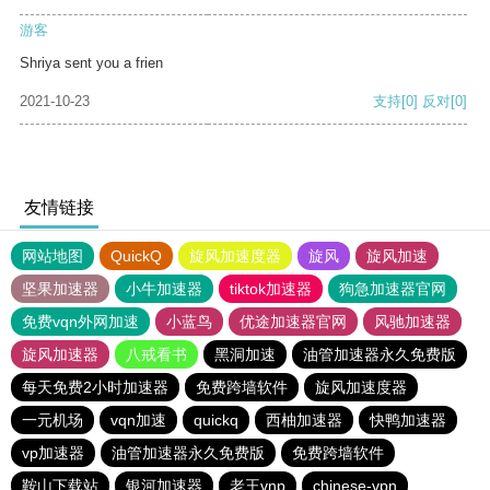
游客
Shriya sent you a frien
2021-10-23
支持
[0]
反对
[0]
友情链接
网站地图
QuickQ
旋风加速度器
旋风
旋风加速
坚果加速器
小牛加速器
tiktok加速器
狗急加速器官网
免费vqn外网加速
小蓝鸟
优途加速器官网
风驰加速器
旋风加速器
八戒看书
黑洞加速
油管加速器永久免费版
每天免费2小时加速器
免费跨墙软件
旋风加速度器
一元机场
vqn加速
quickq
西柚加速器
快鸭加速器
vp加速器
油管加速器永久免费版
免费跨墙软件
鞍山下载站
银河加速器
老王vnp
chinese-vpn