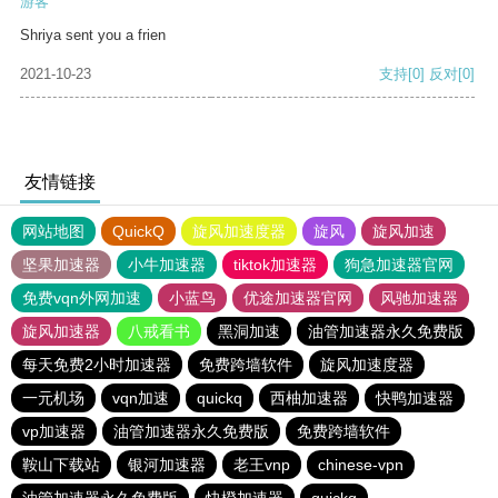
游客
Shriya sent you a frien
2021-10-23
支持
[0]
反对
[0]
友情链接
网站地图
QuickQ
旋风加速度器
旋风
旋风加速
坚果加速器
小牛加速器
tiktok加速器
狗急加速器官网
免费vqn外网加速
小蓝鸟
优途加速器官网
风驰加速器
旋风加速器
八戒看书
黑洞加速
油管加速器永久免费版
每天免费2小时加速器
免费跨墙软件
旋风加速度器
一元机场
vqn加速
quickq
西柚加速器
快鸭加速器
vp加速器
油管加速器永久免费版
免费跨墙软件
鞍山下载站
银河加速器
老王vnp
chinese-vpn