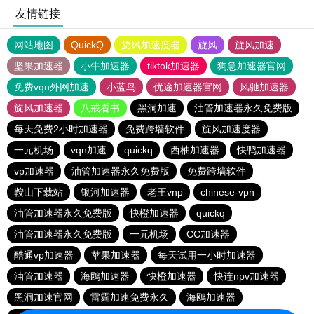
友情链接
网站地图
QuickQ
旋风加速度器
旋风
旋风加速
坚果加速器
小牛加速器
tiktok加速器
狗急加速器官网
免费vqn外网加速
小蓝鸟
优途加速器官网
风驰加速器
旋风加速器
八戒看书
黑洞加速
油管加速器永久免费版
每天免费2小时加速器
免费跨墙软件
旋风加速度器
一元机场
vqn加速
quickq
西柚加速器
快鸭加速器
vp加速器
油管加速器永久免费版
免费跨墙软件
鞍山下载站
银河加速器
老王vnp
chinese-vpn
油管加速器永久免费版
快橙加速器
quickq
油管加速器永久免费版
一元机场
CC加速器
酷通vp加速器
苹果加速器
每天试用一小时加速器
油管加速器
海鸥加速器
快橙加速器
快连npv加速器
黑洞加速官网
雷霆加速免费永久
海鸥加速器