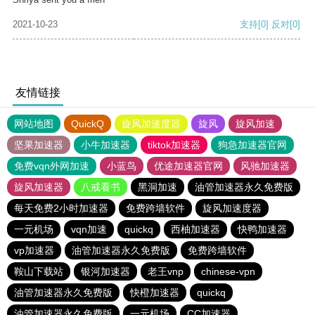
2021-10-23
支持
[0]
反对
[0]
友情链接
网站地图
QuickQ
旋风加速度器
旋风
旋风加速
坚果加速器
小牛加速器
tiktok加速器
狗急加速器官网
免费vqn外网加速
小蓝鸟
优途加速器官网
风驰加速器
旋风加速器
八戒看书
黑洞加速
油管加速器永久免费版
每天免费2小时加速器
免费跨墙软件
旋风加速度器
一元机场
vqn加速
quickq
西柚加速器
快鸭加速器
vp加速器
油管加速器永久免费版
免费跨墙软件
鞍山下载站
银河加速器
老王vnp
chinese-vpn
油管加速器永久免费版
快橙加速器
quickq
油管加速器永久免费版
一元机场
CC加速器