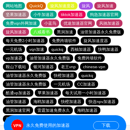
网站地图
QuickQ
旋风加速度器
旋风
旋风加速
坚果加速器
小牛加速器
tiktok加速器
狗急加速器官网
免费vqn外网加速
小蓝鸟
优途加速器官网
风驰加速器
旋风加速器
八戒看书
黑洞加速
油管加速器永久免费版
每天免费2小时加速器
免费跨墙软件
旋风加速度器
一元机场
vqn加速
quickq
西柚加速器
快鸭加速器
vp加速器
油管加速器永久免费版
免费跨墙软件
鞍山下载站
银河加速器
老王vnp
chinese-vpn
油管加速器永久免费版
快橙加速器
quickq
油管加速器永久免费版
一元机场
CC加速器
酷通vp加速器
苹果加速器
每天试用一小时加速器
油管加速器
海鸥加速器
快橙加速器
快连npv加速器
黑洞加速官网
雷霆加速免费永久
海鸥加速器
西柚加速器
永久免费使用的加速器
下载