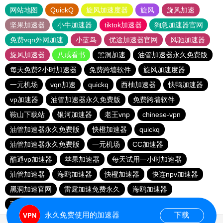
网站地图
QuickQ
旋风加速度器
旋风
旋风加速
坚果加速器
小牛加速器
tiktok加速器
狗急加速器官网
免费vqn外网加速
小蓝鸟
优途加速器官网
风驰加速器
旋风加速器
八戒看书
黑洞加速
油管加速器永久免费版
每天免费2小时加速器
免费跨墙软件
旋风加速度器
一元机场
vqn加速
quickq
西柚加速器
快鸭加速器
vp加速器
油管加速器永久免费版
免费跨墙软件
鞍山下载站
银河加速器
老王vnp
chinese-vpn
油管加速器永久免费版
快橙加速器
quickq
油管加速器永久免费版
一元机场
CC加速器
酷通vp加速器
苹果加速器
每天试用一小时加速器
油管加速器
海鸥加速器
快橙加速器
快连npv加速器
黑洞加速官网
雷霆加速免费永久
海鸥加速器
西柚加速器
永久免费使用的加速器
下载